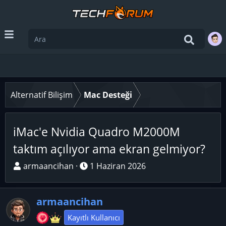
Alternatif Bilişim
Mac Desteği
iMac'e Nvidia Quadro M2000M
taktım açılıyor ama ekran gelmiyor?
K
B
armaancihan
1 Haziran 2026
o
a
n
ş
armaancihan
u
l
y
a
Kayıtlı Kullanıcı