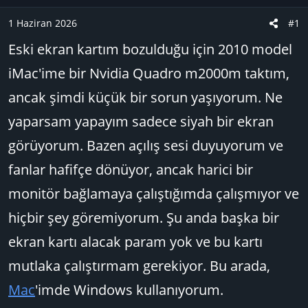
u
n
B
g
1 Haziran 2026
#1
a
ı
Eski ekran kartım bozulduğu için 2010 model
ş
ç
l
t
iMac'ime bir Nvidia Quadro m2000m taktım,
a
a
ancak şimdi küçük bir sorun yaşıyorum. Ne
t
r
a
i
yaparsam yapayım sadece siyah bir ekran
n
h
görüyorum. Bazen açılış sesi duyuyorum ve
i
fanlar hafifçe dönüyor, ancak harici bir
monitör bağlamaya çalıştığımda çalışmıyor ve
hiçbir şey göremiyorum. Şu anda başka bir
ekran kartı alacak param yok ve bu kartı
mutlaka çalıştırmam gerekiyor. Bu arada,
Mac
'imde Windows kullanıyorum.