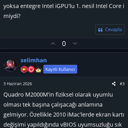
yoksa entegre Intel iGPU'lu 1. nesil Intel Core i
miydi?
Cevapla
O
D
0
y
o
l
w
selimhan
a
n
v
Kayıtlı Kullanıcı
o
t
3 Haziran 2026
#3
e
Quadro M2000M'in fiziksel olarak uyumlu
olması tek başına çalışacağı anlamına
gelmiyor. Özellikle 2010 iMac'lerde ekran kartı
değişimi yapıldığında vBIOS uyumsuzluğu sık