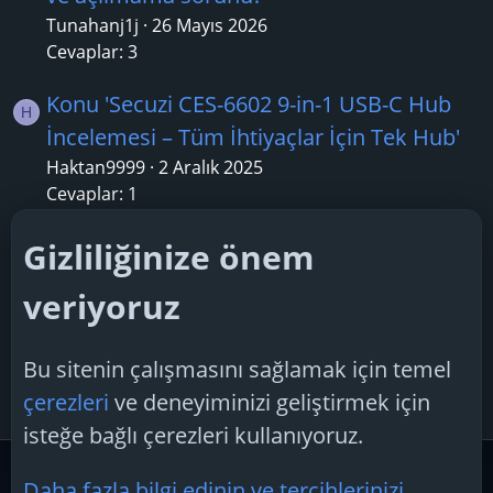
Tunahanj1j
26 Mayıs 2026
Cevaplar: 3
Konu 'Secuzi CES-6602 9-in-1 USB-C Hub
H
İncelemesi – Tüm İhtiyaçlar İçin Tek Hub'
Haktan9999
2 Aralık 2025
Cevaplar: 1
Konu 'Mac mini 2012 sorunu yükseltme?'
Gizliliğinize önem
thizmir
26 Nisan 2025
veriyoruz
Cevaplar: 1
Konu 'Macbook'a Linux Kurulumu'
Bu sitenin çalışmasını sağlamak için temel
A
askvisal
21 Ocak 2025
çerezleri
ve deneyiminizi geliştirmek için
Cevaplar: 3
isteğe bağlı çerezleri kullanıyoruz.
Alternatif Bilişim
Mac Desteği
Daha fazla bilgi edinin ve tercihlerinizi