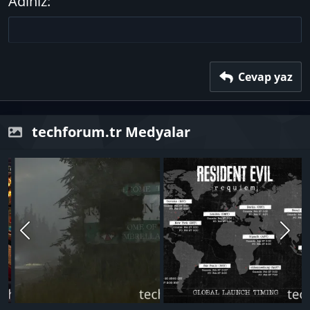
Adınız
Başlık 3
18
Tahoma
22
Times New Roman
26
Trebuchet MS
Verdana
Cevap yaz
techforum.tr Medyalar