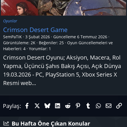
Oyunlar
Crimson Desert Game
SemPaTiK
3 Şubat 2026
Güncelleme
6 Temmuz 2026
Görüntüleme: 2K
Beğeniler: 25
Oyun Güncellemeleri ve
Haberleri:
4
Yorumlar:
1
Crimson Desert Oyunu; Aksiyon, Macera, Rol
Yapma, Üçüncü Şahıs Bakış Açısı, Açık Dünya
19.03.2026 - PC, PlayStation 5, Xbox Series X
Resmi web...
Facebook
X (Twitter)
Bluesky
LinkedIn
Reddit
Pinterest
Tumblr
WhatsAp
E-pos
Li
Paylaş:
Bu Hafta Öne Çıkan Konular