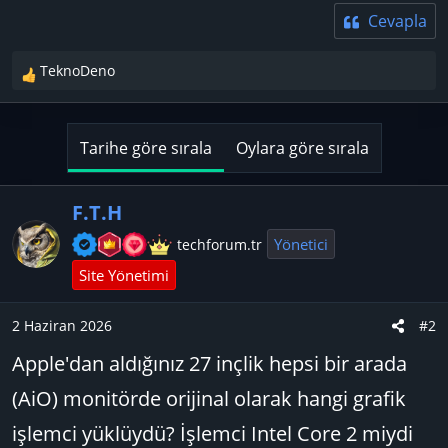
Cevapla
TeknoDeno
T
e
p
k
Tarihe göre sırala
Oylara göre sırala
i
l
e
F.T.H
r
Yönetici
techforum.tr
:
Site Yönetimi
2 Haziran 2026
#2
Apple'dan aldığınız 27 inçlik hepsi bir arada
(AiO) monitörde orijinal olarak hangi grafik
işlemci yüklüydü? İşlemci Intel Core 2 miydi