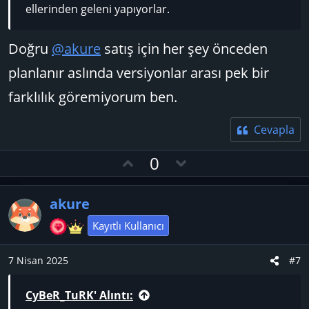
ellerinden geleni yapıyorlar.
Doğru
@akure
satış için her şey önceden
planlanır aslında versiyonlar arası pek bir
farklılık göremiyorum ben.
Cevapla
O
D
0
y
o
l
w
akure
a
n
v
Kayıtlı Kullanıcı
o
t
7 Nisan 2025
#7
e
CyBeR_TuRK' Alıntı: