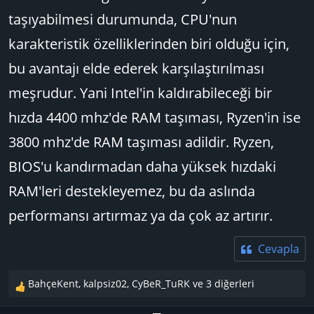
taşıyabilmesi durumunda, CPU'nun
karakteristik özelliklerinden biri olduğu için,
bu avantajı elde ederek karşılaştırılması
meşrudur. Yani Intel'in kaldırabileceği bir
hızda 4400 mhz'de RAM taşıması, Ryzen'in ise
3800 mhz'de RAM taşıması adildir. Ryzen,
BIOS'u kandırmadan daha yüksek hızdaki
RAM'leri destekleyemez, bu da aslında
performansı artırmaz ya da çok az artırır.
Cevapla
BahçeKent
,
kalpsiz02
,
CyBeR_TuRK
ve 3 diğerleri
T
e