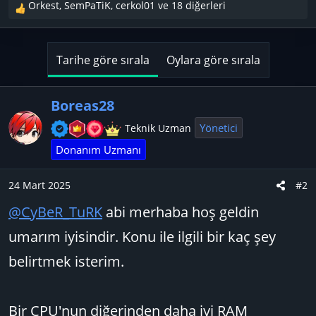
Orkest
,
SemPaTiK
,
cerkol01
ve 18 diğerleri
T
e
p
k
Tarihe göre sırala
Oylara göre sırala
i
l
e
Boreas28
r
Yönetici
Teknik Uzman
:
Donanım Uzmanı
24 Mart 2025
#2
@CyBeR_TuRK
abi merhaba hoş geldin
umarım iyisindir. Konu ile ilgili bir kaç şey
belirtmek isterim.
Bir CPU'nun diğerinden daha iyi RAM