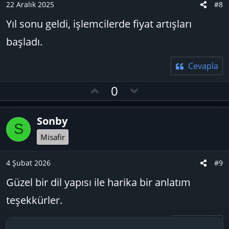
t
22 Aralık 2025
#8
e
Yıl sonu geldi, işlemcilerde fiyat artışları
başladı.
Cevapla
O
D
0
y
o
l
w
Sonby
a
n
S
v
Misafir
o
t
4 Şubat 2026
#9
e
Güzel bir dil yapısı ile harika bir anlatım
teşekkürler.
Cevapla