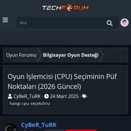
Oyun Forumu
Bilgisayar Oyun Desteği
Oyun İşlemcisi (CPU) Seçiminin Püf
Noktaları (2026 Güncel)
K
B
E
CyBeR_TuRK
24 Mart 2025
o
a
t
hangi cpu seçebiliriz
n
ş
i
u
l
k
y
CyBeR_TuRK
a
e