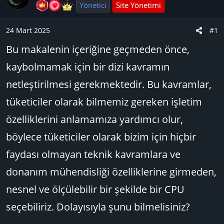
u
n
t
Yönetici
Site Yönetimi
B
g
l
a
ı
e
24 Mart 2025
#1
ş
ç
r
Bu makalenin içeriğine geçmeden önce,
l
t
a
a
kaybolmamak için bir dizi kavramın
t
r
netleştirilmesi gerekmektedir. Bu kavramlar,
a
i
n
h
tüketiciler olarak bilmemiz gereken işletim
i
özelliklerini anlamamıza yardımcı olur,
böylece tüketiciler olarak bizim için hiçbir
faydası olmayan teknik kavramlara ve
donanım mühendisliği özelliklerine girmeden,
nesnel ve ölçülebilir bir şekilde bir CPU
seçebiliriz. Dolayısıyla şunu bilmelisiniz?