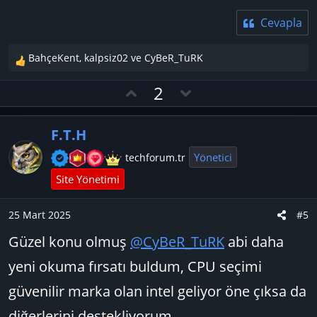
Cevapla
BahçeKent
,
kalpsiz02
ve
CyBeR_TuRK
T
e
O
D
2
p
y
o
k
l
w
i
F.T.H
l
a
n
e
v
Yönetici
techforum.tr
r
o
Site Yönetimi
:
t
e
25 Mart 2025
#5
Güzel konu olmuş
@CyBeR_TuRK
abi daha
yeni okuma fırsatı buldum, CPU seçimi
güvenilir marka olan intel geliyor öne çıksa da
diğerlerini destekliyorum.