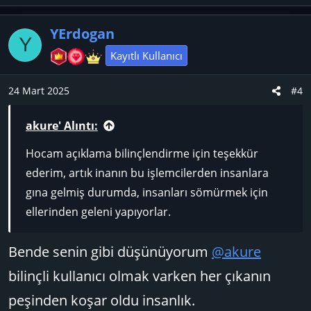
y
o
k
l
w
i
YErdogan
l
a
n
Y
e
v
Kayıtlı Kullanıcı
r
o
:
t
24 Mart 2025
#4
e
akure' Alıntı:
Hocam açıklama bilinçlendirme için teşekkür
ederim, artık inanın bu işlemcilerden insanlara
gına gelmiş durumda, insanları sömürmek için
ellerinden geleni yapıyorlar.
Bende senin gibi düşünüyorum
@akure
bilinçli kullanıcı olmak varken her çıkanın
peşinden koşar oldu insanlık.