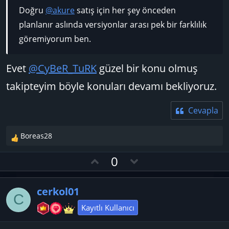
Doğru
@akure
satış için her şey önceden
planlanır aslında versiyonlar arası pek bir farklılık
göremiyorum ben.
Evet
@CyBeR_TuRK
güzel bir konu olmuş
takipteyim böyle konuları devamı bekliyoruz.
Cevapla
Boreas28
T
e
O
D
0
p
y
o
k
l
w
i
cerkol01
l
a
n
C
e
v
Kayıtlı Kullanıcı
r
o
: