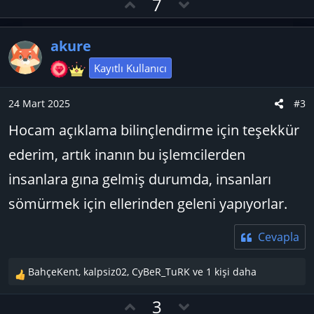
O
D
7
p
y
o
k
l
w
i
akure
l
a
n
e
v
Kayıtlı Kullanıcı
r
o
:
t
24 Mart 2025
#3
e
Hocam açıklama bilinçlendirme için teşekkür
ederim, artık inanın bu işlemcilerden
insanlara gına gelmiş durumda, insanları
sömürmek için ellerinden geleni yapıyorlar.
Cevapla
BahçeKent
,
kalpsiz02
,
CyBeR_TuRK
ve 1 kişi daha
T
e
O
D
3
p