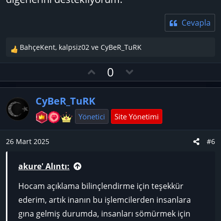
Cevapla
BahçeKent
,
kalpsiz02
ve
CyBeR_TuRK
T
e
O
D
0
p
y
o
k
l
w
i
CyBeR_TuRK
l
a
n
e
v
Yönetici
Site Yönetimi
r
o
:
t
26 Mart 2025
#6
e
akure' Alıntı:
Hocam açıklama bilinçlendirme için teşekkür
ederim, artık inanın bu işlemcilerden insanlara
gına gelmiş durumda, insanları sömürmek için