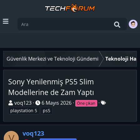
Güvenlik Merkezi ve Teknoloji Gündemi
Teknoloji Hab
Sony Yenilenmiş PS5 Slim
Modellerine de Zam Yaptı
K
B
E
voq123
6 Mayıs 2026
Öne çıkan
o
a
t
playstation 5
ps5
n
ş
i
u
l
k
y
voq123
a
e
V