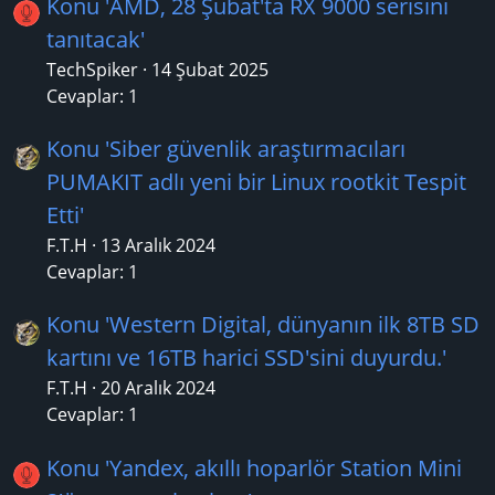
Konu 'AMD, 28 Şubat'ta RX 9000 serisini
tanıtacak'
TechSpiker
14 Şubat 2025
Cevaplar: 1
Konu 'Siber güvenlik araştırmacıları
PUMAKIT adlı yeni bir Linux rootkit Tespit
Etti'
F.T.H
13 Aralık 2024
Cevaplar: 1
Konu 'Western Digital, dünyanın ilk 8TB SD
kartını ve 16TB harici SSD'sini duyurdu.'
F.T.H
20 Aralık 2024
Cevaplar: 1
Konu 'Yandex, akıllı hoparlör Station Mini