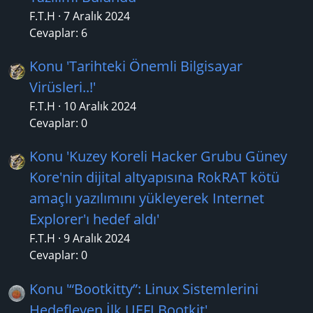
F.T.H
7 Aralık 2024
Cevaplar: 6
Konu 'Tarihteki Önemli Bilgisayar
Virüsleri..!'
F.T.H
10 Aralık 2024
Cevaplar: 0
Konu 'Kuzey Koreli Hacker Grubu Güney
Kore'nin dijital altyapısına RokRAT kötü
amaçlı yazılımını yükleyerek Internet
Explorer'ı hedef aldı'
F.T.H
9 Aralık 2024
Cevaplar: 0
Konu '“Bootkitty”: Linux Sistemlerini
Hedefleyen İlk UEFI Bootkit'