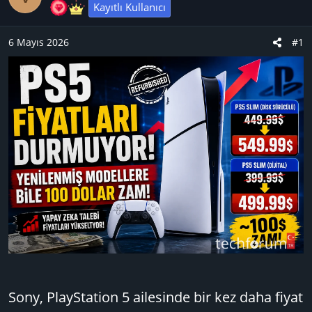
u
n
t
Kayıtlı Kullanıcı
B
g
l
a
ı
e
6 Mayıs 2026
#1
ş
ç
r
l
t
a
a
t
r
a
i
n
h
i
Sony, PlayStation 5 ailesinde bir kez daha fiyat