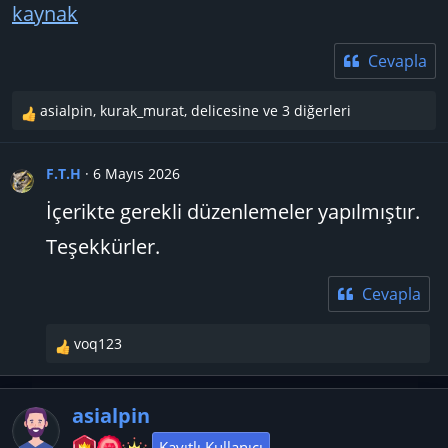
kaynak
Cevapla
asialpin
,
kurak_murat
,
delicesine
ve 3 diğerleri
T
e
p
F.T.H
6 Mayıs 2026
k
i
İçerikte gerekli düzenlemeler yapılmıştır.
l
Teşekkürler.
e
r
:
Cevapla
voq123
T
e
p
asialpin
k
i
Kayıtlı Kullanıcı