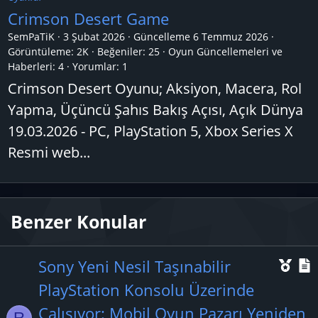
Crimson Desert Game
SemPaTiK
3 Şubat 2026
Güncelleme
6 Temmuz 2026
Görüntüleme: 2K
Beğeniler: 25
Oyun Güncellemeleri ve
Haberleri:
4
Yorumlar:
1
Crimson Desert Oyunu; Aksiyon, Macera, Rol
Yapma, Üçüncü Şahıs Bakış Açısı, Açık Dünya
19.03.2026 - PC, PlayStation 5, Xbox Series X
Resmi web...
Benzer Konular
Ö
Sony Yeni Nesil Taşınabilir
n
PlayStation Konsolu Üzerinde
e
Çalışıyor: Mobil Oyun Pazarı Yeniden
R