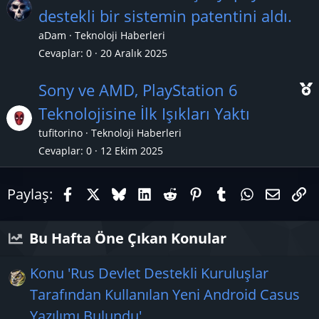
destekli bir sistemin patentini aldı.
ç
aDam
Teknoloji Haberleri
ı
Cevaplar
0
20 Aralık 2025
Sony ve AMD, PlayStation 6
Teknolojisine İlk Işıkları Yaktı
tufitorino
Teknoloji Haberleri
ç
Cevaplar
0
12 Ekim 2025
ı
Facebook
X (Twitter)
Bluesky
LinkedIn
Reddit
Pinterest
Tumblr
WhatsAp
E-pos
Li
Paylaş:
Bu Hafta Öne Çıkan Konular
Konu 'Rus Devlet Destekli Kuruluşlar
Tarafından Kullanılan Yeni Android Casus
Yazılımı Bulundu'