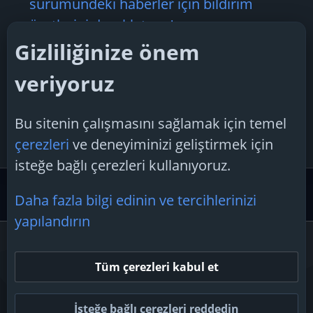
sürümündeki haberler için bildirim
özetlerini duraklatıyor'
Boreas28
17 Ocak 2025
Gizliliğinize önem
Cevaplar: 3
veriyoruz
Konu 'NVIDIA'nın yeni sürücüsü birçok
sorunu çözüyor'
Bu sitenin çalışmasını sağlamak için temel
TechSpiker
22 Nisan 2025
çerezleri
ve deneyiminizi geliştirmek için
Cevaplar: 2
isteğe bağlı çerezleri kullanıyoruz.
Güvenlik Merkezi ve Teknoloji Gündemi
Teknoloji Hab
Daha fazla bilgi edinin ve tercihlerinizi
yapılandırın
Çerezler
Tüm çerezleri kabul et
Bize ulaşın
Şartlar ve kurallar
Gizlilik politikası
Yardım
Ana sayfa
R
S
İsteğe bağlı çerezleri reddedin