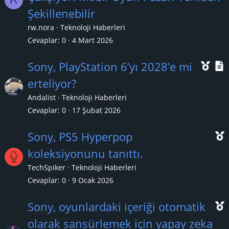
ç
Şekillenebilir
ı
l
rw.nora
Teknoloji Haberleri
k
Cevaplar
0
4 Mart 2026
a
Ö
Sony, PlayStation 6’yı 2028’e mi
n
n
erteliyor?
e
Andalist
Teknoloji Haberleri
ç
Cevaplar
0
17 Şubat 2026
ı
l
Sony, PS5 Hyperpop
k
koleksiyonunu tanıttı.
a
TechSpiker
Teknoloji Haberleri
n
ç
Cevaplar
0
9 Ocak 2026
ı
Sony, oyunlardaki içeriği otomatik
olarak sansürlemek için yapay zeka