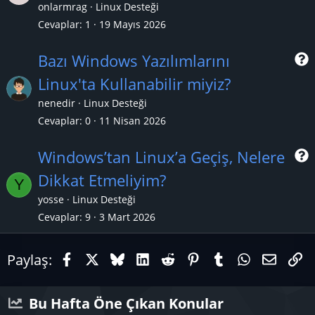
r
onlarmrag
Linux Desteği
Cevaplar
1
19 Mayıs 2026
Bazı Windows Yazılımlarını
Linux'ta Kullanabilir miyiz?
r
nenedir
Linux Desteği
Cevaplar
0
11 Nisan 2026
Windows’tan Linux’a Geçiş, Nelere
Dikkat Etmeliyim?
Y
r
yosse
Linux Desteği
Cevaplar
9
3 Mart 2026
Facebook
X (Twitter)
Bluesky
LinkedIn
Reddit
Pinterest
Tumblr
WhatsAp
E-pos
Li
Paylaş:
Bu Hafta Öne Çıkan Konular