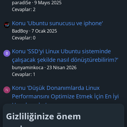
paradiSe
9 Mayıs 2025
Cevaplar: 2
Konu 'Ubuntu sunucusu ve iphone'
BadBoy
7 Ocak 2025
Cevaplar: 0
Konu 'SSD'yi Linux Ubuntu sisteminde
B
çalışacak şekilde nasıl dönüştürebilirim?'
bunyaminkoca
23 Nisan 2026
Cevaplar: 1
Konu 'Düşük Donanımlarda Linux
N
Performansını Optimize Etmek İçin En İyi
Uygulamalar'
navigatio
12 Mayıs 2025
Gizliliğinize önem
Cevaplar: 2