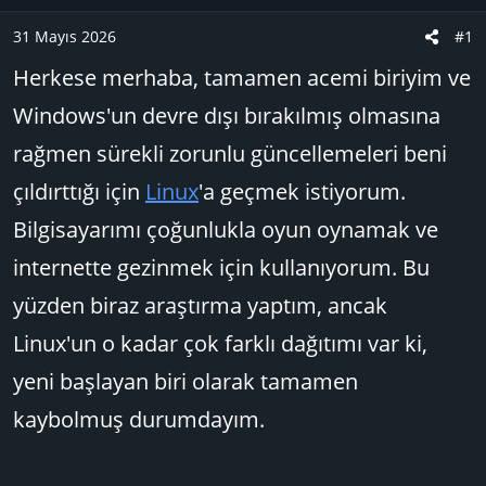
u
n
B
g
31 Mayıs 2026
#1
a
ı
Herkese merhaba, tamamen acemi biriyim ve
ş
ç
l
t
Windows'un devre dışı bırakılmış olmasına
a
a
rağmen sürekli zorunlu güncellemeleri beni
t
r
a
i
çıldırttığı için
Linux
'a geçmek istiyorum.
n
h
Bilgisayarımı çoğunlukla oyun oynamak ve
i
internette gezinmek için kullanıyorum. Bu
yüzden biraz araştırma yaptım, ancak
Linux'un o kadar çok farklı dağıtımı var ki,
yeni başlayan biri olarak tamamen
kaybolmuş durumdayım.