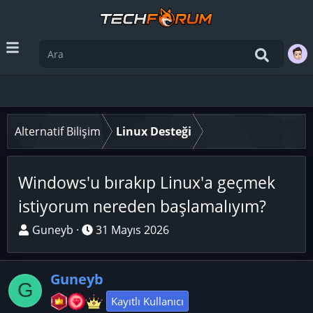
Alternatif Bilişim
Linux Desteği
Windows'u bırakıp Linux'a geçmek
istiyorum nereden başlamalıyım?
K
B
Guneyb
31 Mayıs 2026
o
a
n
ş
Guneyb
u
l
G
y
a
Kayıtlı Kullanıcı