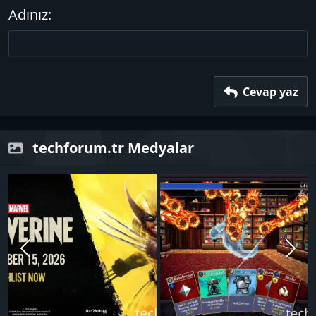
15
Georgia
Metni yana yasla
Adınız
Başlık 3
18
Tahoma
22
Times New Roman
26
Trebuchet MS
Verdana
Cevap yaz
techforum.tr Medyalar