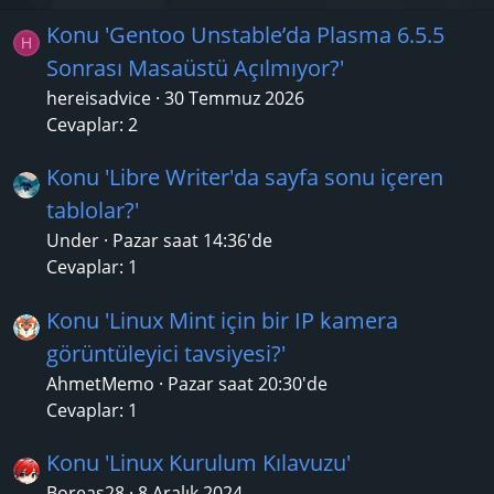
Konu 'Gentoo Unstable’da Plasma 6.5.5
H
Sonrası Masaüstü Açılmıyor?'
hereisadvice
30 Temmuz 2026
Cevaplar: 2
Konu 'Libre Writer'da sayfa sonu içeren
tablolar?'
Under
Pazar saat 14:36'de
Cevaplar: 1
Konu 'Linux Mint için bir IP kamera
görüntüleyici tavsiyesi?'
AhmetMemo
Pazar saat 20:30'de
Cevaplar: 1
Konu 'Linux Kurulum Kılavuzu'
Boreas28
8 Aralık 2024