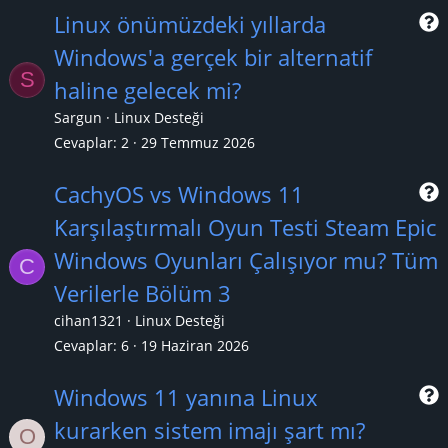
Linux önümüzdeki yıllarda
Windows'a gerçek bir alternatif
S
r
haline gelecek mi?
Sargun
Linux Desteği
Cevaplar
2
29 Temmuz 2026
CachyOS vs Windows 11
Karşılaştırmalı Oyun Testi Steam Epic
r
Windows Oyunları Çalışıyor mu? Tüm
C
Verilerle Bölüm 3
cihan1321
Linux Desteği
Cevaplar
6
19 Haziran 2026
Windows 11 yanına Linux
kurarken sistem imajı şart mı?
O