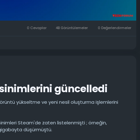
0 Cevaplar
4B Görüntülemeler
0 Değerlendirmeler
inimlerini güncelledi
 görüntü yükseltme ve yeni nesil oluşturma işlemlerini
nimleri Steam'de zaten listelenmişti ; örneğin,
6 gigabayta düşürmüştü.