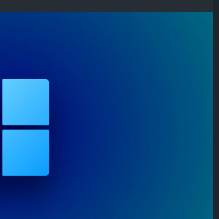
hızlı program başlatmaları için sürdürülür. Bu modu
r gibi sınırlı belleğe sahip cihazlarda sistem kaynaklarını
imum gecikmeyle başlatılacaktır. Bu, RAM kullanımını
performansını hızlandırmaya yardımcı olur.
ri etkin olmayan dönemlerde kapatılacaktır. Gerektiğinde,
rayüzler aracılığıyla yeniden başlatılacaklardır.
ynakları serbest bırakır. Bu, özellikle sınırlı belleğe