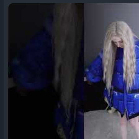
#Teknoloji
#VideoGame
#Gamer
#GamingCommunity
https://www.youtube.com/shorts/xSjSZXXuc2U