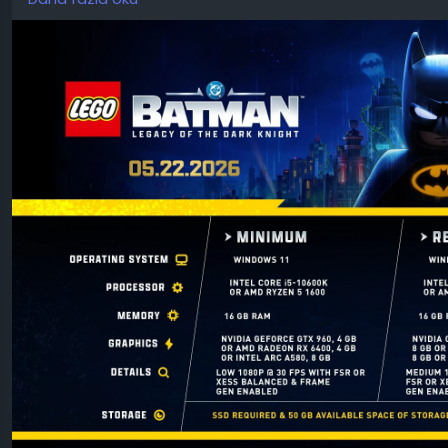
Ancak TT Games, muhtemelen artık görüntü yükseltme ve ka
güncelledi.
Bu durum oyuncuları şaşırttı çünkü üretim teknolojisinin s
değere ulaşılması değil. Monster Hunter Wilds'ın gereksi
Güncellenen gereksinimlere göre, DLSS veya FSR "Kalite" v
ve RTX 2070 Super ekran kartı seviyesinde bir işlemci ve 
Geliştiriciler ilk kez 4K çözünürlük seçeneğini de listeled
olarak ayarlanmış durumda. Bu çözünürlük için i7-14700K i
Önceki gereksinimler, hem minimum (RTX 2070) hem de ö
kartları belirtiyordu.
Yükseltme teknolojisini hesaba katmak için gerekli GPU 
LEGO Batman: Legacy of the Dark Knight, 22 Mayıs'ta PC,
sürülecek. Switch 2 sürümü de geliştirme aşamasında anca