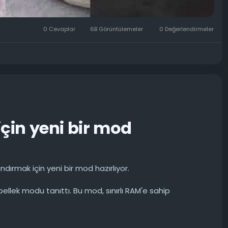
0 Cevaplar
6B Görüntülemeler
0 Değerlendirmeler
için yeni bir mod
dırmak için yeni bir mod hazırlıyor.
ellek modu tanıttı. Bu mod, sınırlı RAM'e sahip
ları zaman arka planda çalışan işlemlerini otomatik