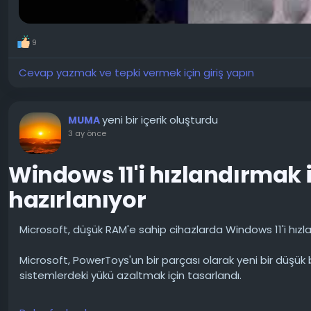
9
Cevap yazmak ve tepki vermek için giriş yapın
yeni bir içerik oluşturdu
MUMA
3 ay önce
Windows 11'i hızlandırmak 
hazırlanıyor
Microsoft, düşük RAM'e sahip cihazlarda Windows 11'i hızlan
Microsoft, PowerToys'un bir parçası olarak yeni bir düşük b
sistemlerdeki yükü azaltmak için tasarlandı.
Bu mod, PowerToys yardımcı programlarının etkin olmadık