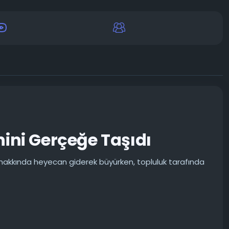
ini Gerçeğe Taşıdı
akkında heyecan giderek büyürken, topluluk tarafında
Station
#Xbox
#PCGaming
#GameNews
#Oyuncu