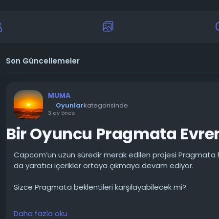
Son Güncellemeler
MUMA
Oyunlar
kategorisinde
3 ay önce
Bir Oyuncu Pragmata Evren
Capcom’un uzun süredir merak edilen projesi Pragmata h
da yaratıcı içerikler ortaya çıkmaya devam ediyor.
Sizce Pragmata beklentileri karşılayabilecek mi?
#Pragmata
#Cosplay
#Gaming
#Capcom
#SciFi
#Play
Daha fazla oku