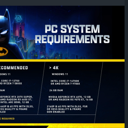
re hızını da hesaba kattıkları için gereksinimlerini
aniyede 60 kareden başlayarak kullanılması öneriliyor, bu
nimlerinde de benzer bir "hata" mevcut.
e kare oluşturma ile 1440p ve 60 fps için i7-12700 işlemci
ekran kartı gerekmektedir.
iler, bu seçenekte yükseltme "Kalite" ve kare oluşturma
şlemci ve RTX 4070 ekran kartı gerekiyor.
nerilen (RTX 3080) gereksinimlerde daha güçlü ekran
seviyesinin muhtemelen düşürüldüğü düşünülüyor.
 PS5 ve Xbox Series X|S platformlarında piyasaya
k henüz bir çıkış tarihi açıklanmadı.