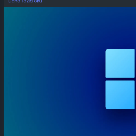
Daha fazla oku
olarak kapatmalarına olanak tanır; bu işlemler genellikle 
etkinleştirmek, özellikle bütçe dostu veya eski bilgisayarla
korumaya yardımcı olur.
Aktif yardımcı programa tekrar ihtiyaç duyulduğunda, min
optimize etmeye ve kaynakları serbest bırakarak sistem 
Düşük Bellek Modu etkinleştirildiğinde, PowerToys işlemle
sürekli "ısınma" işlemi yapılmadan, tanıdık komutlar veya a
Geliştiricilere göre, bu minimum gecikmeye neden olurken ka
sahip cihazlar için önemlidir.