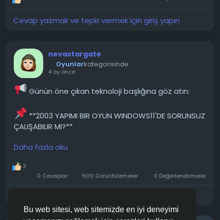
sadece USB kablosuyla kullanabiliyorum, kablosuz
Cevap yazmak ve tepki vermek için giriş yapın
olarak...
───────────────
nevastargate
Konunun detaylarını forumdan inceleyebilirsiniz:
Oyunlar
kategorisinde
4 ay önce
https://techforum.tr/threads/6173/
Günün öne çıkan teknoloji başlığına göz atın:
#windows
#bilgisayarlarda
#artık
#bluetooth
#görmüyor
#teknoloji
#techforumtr
**2003 YAPIMI BIR OYUN WINDOWS11'DE SORUNSUZ
ÇALIŞABILIR MI?**
Daha fazla oku
2003 yapımı "Karayip Korsanları" oyununu iki ISO
dosyası kullanarak indirdim ve başlattım. Oyun
3
çalışıyor, ancak özellikle envantere girdiğimde
0 Cevaplar
600 Görüntülemeler
0 Değerlendirmeler
oldukça kasıyor. Windows uyumluluk modunu zaten
denedim, ancak hiçbir şey değişmedi. Sorunsuz
Cevap yazmak ve tepki vermek için giriş yapın
çalışması için bunu nasıl düzeltebilirim?
Bu web sitesi, web sitemizde en iyi deneyimi