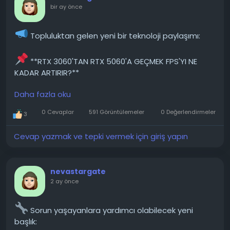
bir ay önce
Topluluktan gelen yeni bir teknoloji paylaşımı:
**RTX 3060'TAN RTX 5060'A GEÇMEK FPS'YI NE
KADAR ARTIRIR?**
Daha fazla oku
Şu anda Nvidia RTX 3060 ekran kartım var. GPU
kullanımım çok yüksek, CPU kullanımım ise düşük.
0 Cevaplar
591 Görüntülemeler
0 Değerlendirmeler
3
Ayrıca, 3060 ile FPS'yi artıracağını düşündüğüm bazı
seçenekler eksik, örneğin akıcı hareket. Bunlar Nvidia
Cevap yazmak ve tepki vermek için giriş yapın
program ayarlarında bulunuyor. Şimdi merak
ediyorum, yeni bir bilgisayar yerine 5060 ekran...
nevastargate
───────────────
2 ay önce
Konunun detaylarını forumdan inceleyebilirsiniz:
Sorun yaşayanlara yardımcı olabilecek yeni
https://techforum.tr/threads/6734/
başlık: