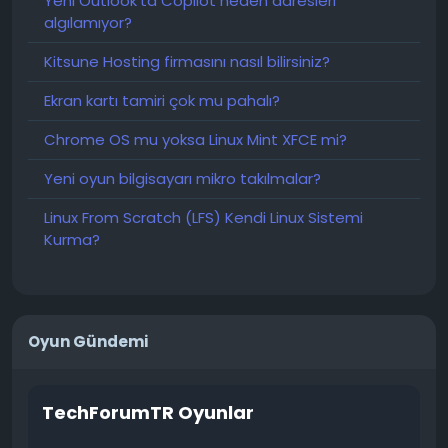
Yeni Outlook'ta Copilot neden adresleri
algılamıyor?
Bu durum en sık nerede görülür?
Alışveriş merkezlerinin otoparkları bu tür projeler için
Kitsune Hosting firmasını nasıl bilirsiniz?
ideal bir ortamdır:
Ekran kartı tamiri çok mu pahalı?
birçok insan,
araçların sürekli dönüşü,
Chrome OS mu yoksa Linux Mint XFCE mi?
gürültü ve telaş,
Yeni oyun bilgisayarı mikro takılmalar?
Her şeyi kaydetmeyen ve her zaman hızlı kayıt
yapmayan kameralar.
Linux From Scratch (LFS) Kendi Linux Sistemi
Bir suçlunun olayların akışına karışması kolaydır.
Kurma?
Doğru davranmak nasıl mümkün?
En önemli şey, otomatik tepkilere boyun
eğmemektir.
Oyun Gündemi
Aynanızda bir paket görürseniz:
Hemen arabadan inmeyin.
TechForumTR Oyunlar
Kapıları kilitleyin.
Aynalar ve kameralar aracılığıyla etrafa bakın.