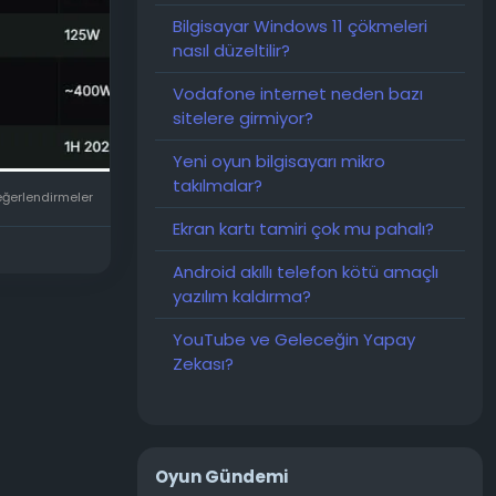
nıttı. Tek
Bilgisayar Windows 11 çökmeleri
rde 288
nasıl düzeltilir?
Vodafone internet neden bazı
sitelere girmiyor?
rudan
syonel
Yeni oyun bilgisayarı mikro
ltacak,
takılmalar?
eğerlendirmeler
Ekran kartı tamiri çok mu pahalı?
Android akıllı telefon kötü amaçlı
yazılım kaldırma?
YouTube ve Geleceğin Yapay
Zekası?
Oyun Gündemi