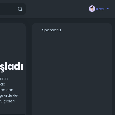
Katıl
Sponsorlu
şladı
rinin
nda
nce son
çekirdekler
S çipleri