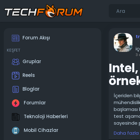
t
Forum Akışı
i
KEŞFET
3 
Gruplar
Intel
Reels
örnek
Bloglar
İçeriden bil
mühendislik 
Forumlar
başlaması b
test aşamas
Teknoloji Haberleri
sayesinde p
piyasaya sü
Mobil Cihazlar
Daha fazla