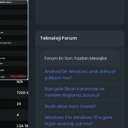
irilmişti.
ek
 işlem
Teknoloji Forum
nırlıdır.
bu da çok
öre tek iş
Forum En Son Yazılan Mesajlar
Android'de Windows artık daha iyi
lerin 144
çalışıyor mu?
ne sahip
lde daha
Rastgele Ekran Kararması ve
Yeniden Başlama Sorunu?
dan rekabet
Siyah ekran kartı önerisi?
oyunlarda
Windows 11'in Windows 10'a göre
r iki işlem
hiçbir avantajı yok mu?