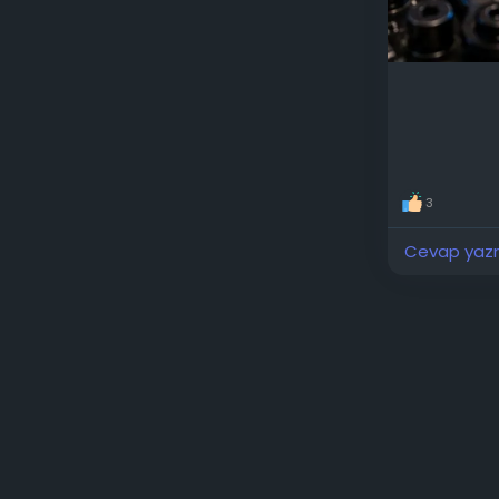
birimi (CU)
CU'lu model
MB'a kadar 
Genişletilm
performans
rekabete do
uygulamalar
böylece kare
3
Cevap yazma