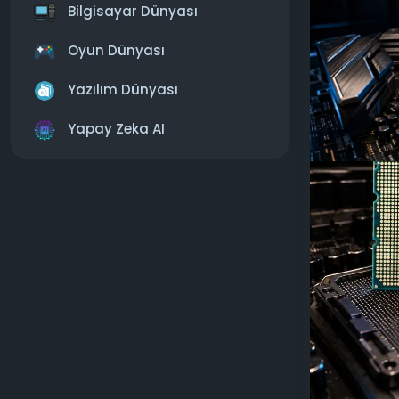
Daha önce No
Bilgisayar Dünyası
Birincisi 2
sunacaktı.
Oyun Dünyası
Sızan bilgil
Yazılım Dünyası
birimiyle (
Karşılaştır
Yapay Zeka AI
Amiral gemi
çekirdekli p
parçacıklı i
Intel ayrıca
MB'a kadar,
olması bekl
büyük önbel
Büyük ölçek
halindedir.
Intel, çeki
performansı