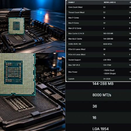
va Lake işlemcilerinin bir veya iki işlem birimiyle geleceği bild
8 çekirdeğe kadar, ikincisi ise en fazla 52 çekirdeğe kadar dest
ere göre, Nova Lake iki farklı varyantta piyasaya sürülecek: tek
28 çekirdeğe kadar) ve iki işlem birimiyle (52 çekirdeğe kadar).
ma yapmak gerekirse, mevcut Arrow Lake-S nesli 24 çekirdekle sı
si modelleri çekirdek sayısını iki katından fazla artıracak ve 
erformansta iki kat artış sağlayacak. Ayrıca, önceki nesillere g
ş yüklerinde %20'lik bir iyileşme bekleniyor.
 önbellek belleğini de önemli ölçüde artırıyor. Tek bloklu model
 çift bloklu modellerin ise 288 MB'a kadar önbellek kapasitesi
eniyor. Bu, oyunların AMD Ryzen X3D işlemcilerine benzer şeki
lekleri daha verimli bir şekilde kullanmasını sağlayacak.
li önbellekleme sistemleri, 3D V-Cache teknolojisiyle doğru
rdek sayısını artırmanın yanı sıra, kaynak yoğun görevlerde ve 
 iyileştirmek için önbellek yapısına da odaklandı. Nova Lake, he