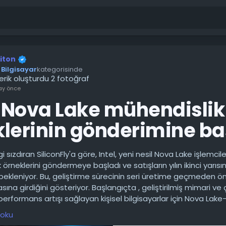
riton
Bilgisayar
kategorisinde
çerik oluşturdu 2 fotoğraf
ay önce
, Nova Lake mühendislik
lerinin gönderimine ba
gi sızdıran SiliconFly'a göre, Intel, yeni nesil Nova Lake işlemcile
örneklerini göndermeye başladı ve satışların yılın ikinci yarısı
ekleniyor. Bu, geliştirme sürecinin seri üretime geçmeden ö
ına girdiğini gösteriyor. Başlangıçta , geliştirilmiş mimari ve 
erformans artışı sağlayan kişisel bilgisayarlar için Nova Lake-
rülecek.
 oku