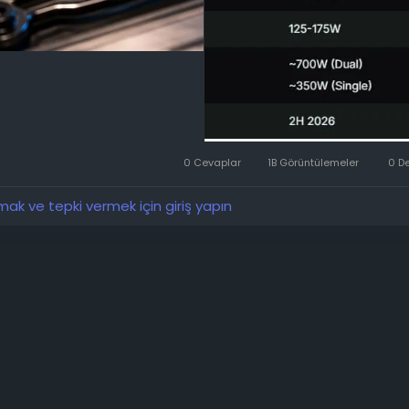
 modeli için de bLLC (Büyük Son Seviye Önbellek) konseptini ta
lerde 144 MB'a kadar önbellek bulunurken, çift CU'lu modelle
önbellek bulunacak.
iş önbellek, şu anda 3D V-Cache teknolojisi sayesinde oyun
ında lider konumda olan AMD'nin Ryzen X3D çip serisiyle doğ
ğru atılmış bir adım olarak görülüyor. bLLC sayesinde, profe
 ve video oyunları veri erişim gecikmesini önemli ölçüde aza
 hızı kararlılığını ve genel işlem hızını artıracaktır.
0 Cevaplar
1B Görüntülemeler
0 D
k ve tepki vermek için giriş yapın