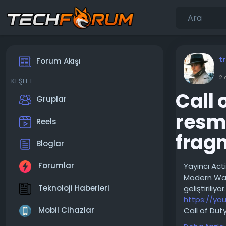
t
Forum Akışı
2 
KEŞFET
Call 
Gruplar
resmi
Reels
fragm
Bloglar
Forumlar
Yayıncı Act
Modern Warf
Teknoloji Haberleri
geliştirili
https://yo
Mobil Cihazlar
Call of Dut