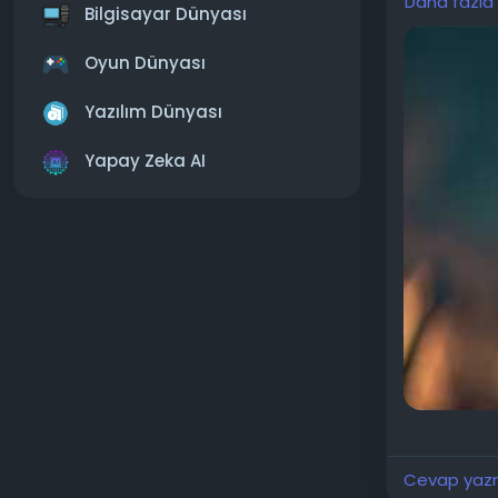
Daha fazla
Bilgisayar Dünyası
Yeni oyun, 
modu içerec
Oyun Dünyası
Attack yer 
bir yüz ola
Yazılım Dünyası
Mumbai ve K
Kore Yarıma
Yapay Zeka AI
Geliştiricil
en gerçekçi 
Ekim'de piy
5, Xbox Ser
Alıntıdır...
Cevap yazma