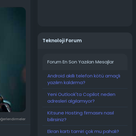
 oyunculu
Counter
nıdık gelen
, Paris,
verdiği
Teknoloji Forum
güne kadarki
l 23
Forum En Son Yazılan Mesajlar
PlayStation
Android akıllı telefon kötü amaçlı
yazılım kaldırma?
Yeni Outlook'ta Copilot neden
adresleri algılamıyor?
Kitsune Hosting firmasını nasıl
bilirsiniz?
eğerlendirmeler
Ekran kartı tamiri çok mu pahalı?