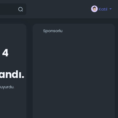
Katıl
Sponsorlu
 4
landı.
duyurdu.