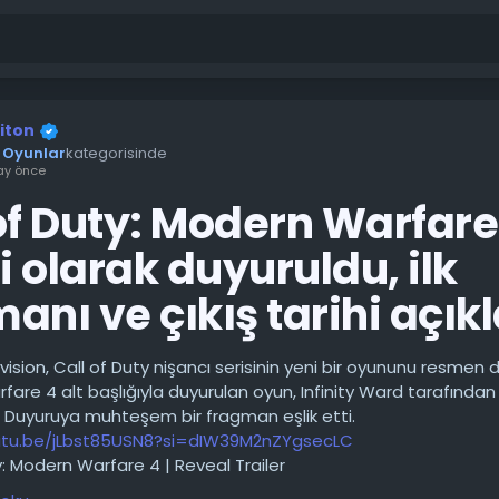
riton
Oyunlar
kategorisinde
ay önce
of Duty: Modern Warfare
 olarak duyuruldu, ilk
anı ve çıkış tarihi açık
ivision, Call of Duty nişancı serisinin yeni bir oyununu resmen 
are 4 alt başlığıyla duyurulan oyun, Infinity Ward tarafından
yor. Duyuruya muhteşem bir fragman eşlik etti.
utu.be/jLbst85USN8?si=dIW39M2nZYgsecLC
y: Modern Warfare 4 | Reveal Trailer