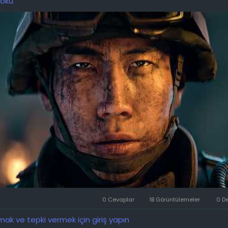
 oku
hikaye odaklı bir kampanya ve serinin imzası niteliğindeki çok
ek. Çok oyunculu modlar arasında DMZ, Hijack, Inflation ve 
alıyor. Hikaye modunun baş kahramanı, serinin hayranlarına ta
n Kaptan Price olacak. Kampanya sırasında oyuncular New York
uzey ve Güney Kore arasında tam ölçekli bir savaşın patlak 
dası'nı ziyaret edecekler.
er, nişancılık mekaniğini önemli ölçüde geliştireceklerini ve "bu
nişancılık deneyimini" sunacaklarını vaat ediyor. Projenin bu yı
asaya sürülmesi planlanıyor. Hedef platformlar arasında PC, 
ies X/S ve Nintendo Switch 2 yer alıyor.
0 Cevaplar
1B Görüntülemeler
0 D
k ve tepki vermek için giriş yapın