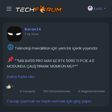
Katıl
Baran24
2 ay önce
Teknoloji meraklıları için yeni bir içerik yayında:
**MSI B450 PRO MAX ILE RTX 5060 TI PCIE 4.0
MODUNDA ÇALIŞTIRMAK MÜMKÜN MÜ?**
Daha fazla oku
Bir sorum var. 16 GB RAM'li bir RTX 5060 Ti ekran
kartım ve MSI B450 Pro Max anakartım var. İşlemcim
4
ise Ryzen 5 5600X. İşlemciyi anakartımla uyumlu hale
0 Cevaplar
758 Görüntülemeler
0 Değerlendirmeler
getirmek için BIOS'u güncelledim. Şimdi, PCIe 3.0 ile
önemli bir performans kaybı yaşandığı için (sadece 8
Cevap yazmak ve tepki vermek için giriş yapın
şerit kullanıyor olsa bile), ekran...