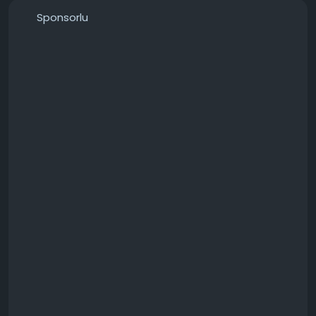
───────────────
Sponsorlu
Konunun detaylarını forumdan inceleyebilirsiniz:
https://techforum.tr/threads/6609/
#b450
#5060
#pcie
#modunda
#çalıştırmak
#teknoloji
#techforumtr