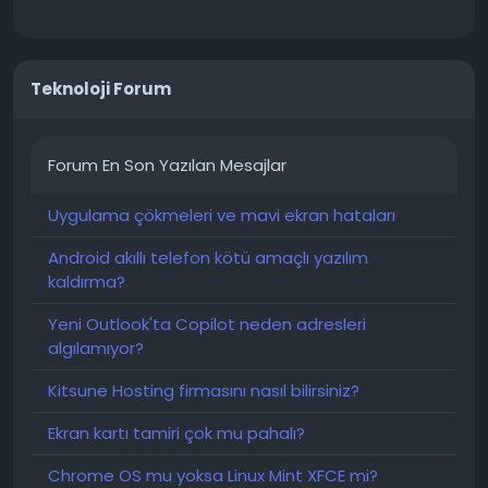
kaybolduğunu fark ettiyseniz endişelenmeyin. Asahi
bölümünüz hala orada ve hiçbir verinizi
kaybetmediniz."
Teknoloji Forum
Asahi Linux, bu yılın başlarında yaşanan liderlik
değişikliği de dahil olmak üzere bazı çalkantılara
Forum En Son Yazılan Mesajlar
rağmen Apple Silicon üzerinde uzun bir yol kat etti .
Proje, Nisan ayında Fedora Asahi Remix 44'ü yayınladı
ve Apple donanımında Linux için önde gelen seçenek
Uygulama çökmeleri ve mavi ekran hataları
olmaya devam ediyor . Bu, yolun bir sonu değil,
Android akıllı telefon kötü amaçlı yazılım
sadece bir aksaklık.
kaldırma?
Yedekleme veya alternatif bir plan olmadan beta
Yeni Outlook'ta Copilot neden adresleri
işletim sistemi kuran herkese gelince. neyse,
algılamıyor?
biliyorsunuz işte.
Kitsune Hosting firmasını nasıl bilirsiniz?
Ekran kartı tamiri çok mu pahalı?
Chrome OS mu yoksa Linux Mint XFCE mi?