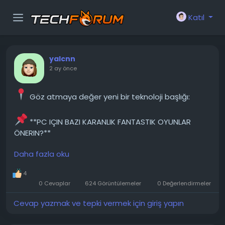
Katıl
yalcnn
2 ay önce
Göz atmaya değer yeni bir teknoloji başlığı:
**PC IÇIN BAZI KARANLIK FANTASTIK OYUNLAR
ÖNERIN?**
Daha fazla oku
Yayın yılına göre, kabaca 2000'den itibaren
oynadığım oyunlar arasında şunlar var. Gothic 1, tüm
4
Witcher oyunları, Bloodborne hariç tüm Souls
0 Cevaplar
624 Görüntülemeler
0 Değerlendirmeler
oyunları, Lies of P, her iki Middle-Earth oyunu, Dragons:
Dogma 1, Baldur's Gate 3, Grim Dawn ve Onimusha 1.
Cevap yazmak ve tepki vermek için giriş yapın
Sizin öneriniz ne olur?