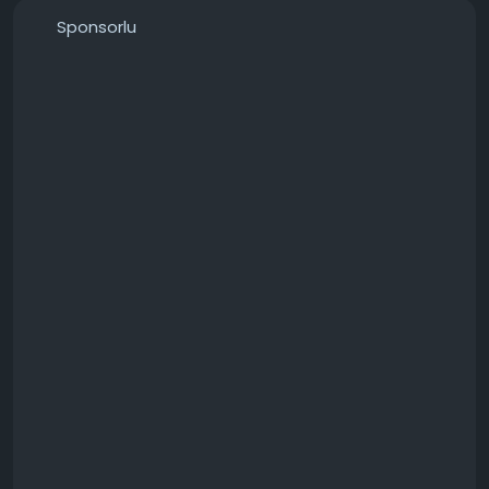
───────────────
Sponsorlu
Konunun detaylarını forumdan inceleyebilirsiniz:
https://techforum.tr/threads/6611/
#bazı
#karanlık
#fantastik
#oyunlar
#önerin
#teknoloji
#techforumtr