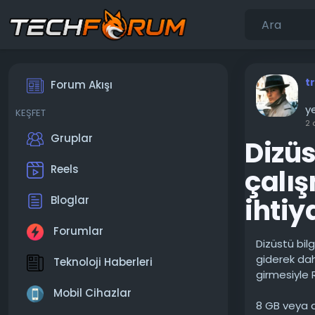
t
Forum Akışı
ye
KEŞFET
2 
Gruplar
Dizüs
Reels
çalış
ihtiy
Bloglar
Forumlar
Dizüstü bil
giderek da
Teknoloji Haberleri
girmesiyle 
Mobil Cihazlar
8 GB veya d