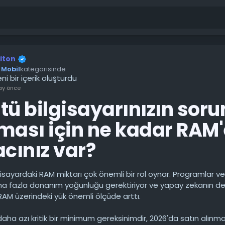
riton
Mobil
kategorisinde
ni bir içerik oluşturdu
ay önce
tü bilgisayarınızın sor
ması için ne kadar RAM'
acınız var?
gisayardaki RAM miktarı çok önemli bir rol oynar. Programlar v
ha fazla donanım yoğunluğu gerektiriyor ve yapay zekanın d
RAM üzerindeki yük önemli ölçüde arttı.
aha azı kritik bir minimum gereksinimdir, 2026'da satın alınma