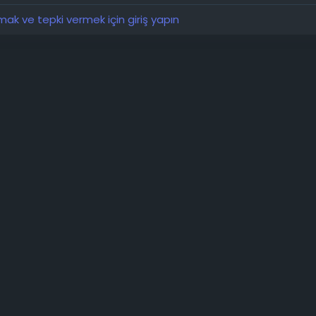
lırsa kolay yükseltmelere olanak tanır.
k ve tepki vermek için giriş yapın