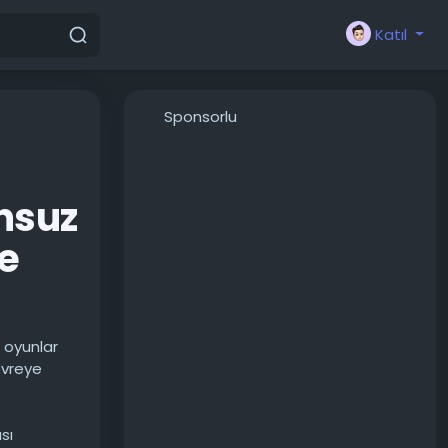
Katıl
Sponsorlu
unsuz
e
e oyunlar
evreye
sı