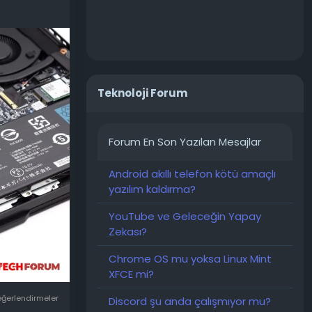
acaktır.
mak
ayıcıda
kme
Teknoloji Forum
erde
Forum En Son Yazılan Mesajlar
en uygun
Android akıllı telefon kötü amaçlı
yazılım kaldırma?
armaşık 3D
YouTube ve Geleceğin Yapay
Zekası?
ari düzey
yabilir.
Chrome OS mu yoksa Linux Mint
XFCE mi?
k daha
ellek
eğerlendirmeler
Discord şu anda çalışmıyor mu?