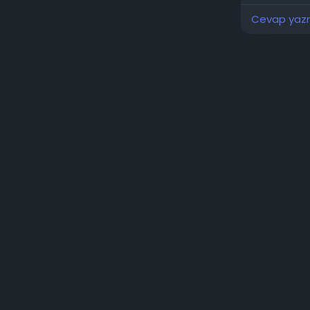
yetersiz ka
Cevap yazma
Alıntıdır...