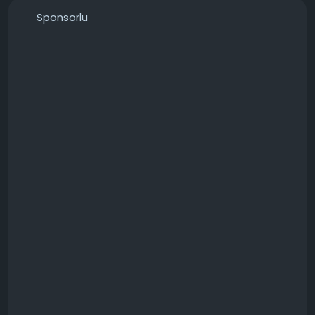
───────────────
Sponsorlu
Konunun detaylarını forumdan inceleyebilirsiniz:
https://techforum.tr/threads/6630/
#hasar
#görmüş
#cddeki
#verileri
#kurtarmak
#teknoloji
#techforumtr