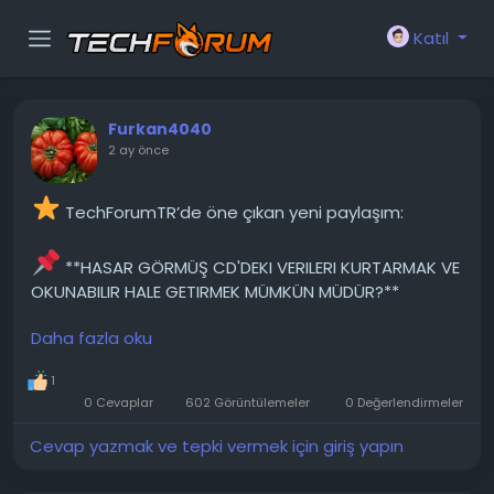
Katıl
Furkan4040
2 ay önce
TechForumTR’de öne çıkan yeni paylaşım:
**HASAR GÖRMÜŞ CD'DEKI VERILERI KURTARMAK VE
OKUNABILIR HALE GETIRMEK MÜMKÜN MÜDÜR?**
Daha fazla oku
Diyelim ki, eski bir veri CD'm var ve ne yazık ki,
ihmal veya hatta kötü niyet sonucu birileri tarafından
1
birkaç parçaya ayrılmış. Bu verileri içeren bir yedek
0 Cevaplar
602 Görüntülemeler
0 Değerlendirmeler
dosya da yok edilmiş ve artık mevcut değil. CD
oldukça eski, yaklaşık 15 yıllık diyelim. Şu anda orijinal
Cevap yazmak ve tepki vermek için giriş yapın
CD'den yaklaşık 5 parçaya...