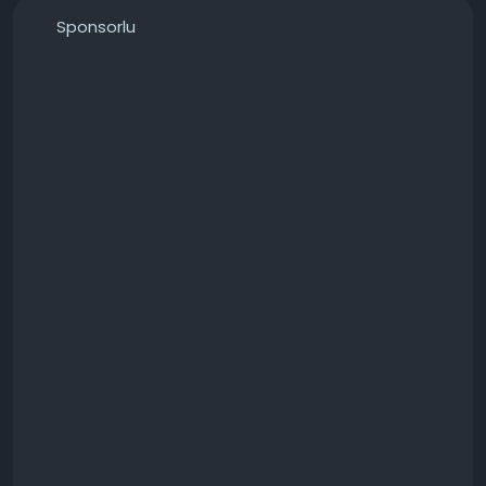
───────────────
Sponsorlu
Konunun detaylarını forumdan inceleyebilirsiniz:
https://techforum.tr/threads/6735/
#mini
#pcnin
#harici
#adaptörü
#sürekli
#teknoloji
#techforumtr