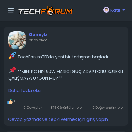
Katıl
Guneyb
bir ay önce
TechForumTR'de yeni bir tartışma başladı:
**MINI PC'NIN 90W HARICI GÜÇ ADAPTÖRÜ SÜREKLI
ÇALIŞMAYA UYGUN MU?**
Daha fazla oku
PC almayı planlıyorum , ancak harici güç
kaynağının sürekli çalışma için tasarlanmadığından
3
endişeliyim. HP'nin uygun koruma mekanizmalarını
0 Cevaplar
375 Görüntülemeler
0 Değerlendirmeler
yerleştirdiğinden ve buna göre boyutlandırdığından
eminim, ancak yalnızca 10-15 yıllık dizüstü bilgisayar
Cevap yazmak ve tepki vermek için giriş yapın
güç kaynaklarına aşinayım ve bunlar genellikle...