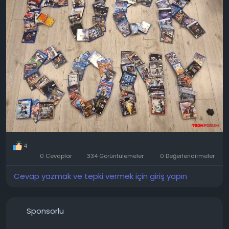
4
0 Cevaplar
334 Görüntülemeler
0 Değerlendirmeler
Cevap yazmak ve tepki vermek için giriş yapın
Sponsorlu