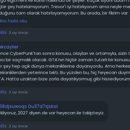
ga eğitmeni ve karısı hakkında bir şeyler. Küçük siyahi adam 
çbir şey hatırlamıyorum. Trevor'ı iyi hatırlıyorum ama neyle m
eo oyun tarihinin en büyük sızıntılarından biri olarak kabul edild
duğunu tam olarak hatırlayamıyorum. Bu arada, bir fikrim var.
n geliştirme sürecini etkilemeyeceğini açıkladı.
nayabilirim, ilk oynadığım gibi oynayacağım. GTA6 bekleme
ha fazla oku
run teşkili yok ben için.
 Söylentiler (Spoiler İçerebilir)
ıtla
3 ay önce
 Auto 6'nın küçük DLC paketleri alacağı söyleniyor. Oyunun iki
kcaylier
ahip olacağı, dört farklı şehirde (Vice City, Carcer City, Kolo
nce CyberPunk'tan sonra konusu, olayları ve ortamıyla, sizin 
yer) geçeceği ve yıkılabilir binalar içereceği iddia ediliyor.
kıcı bir saçmalık olacak. GTA'nın hiçbir zaman tutarlı bir konus
r şey hep açık dünya mekaniklerine dayanıyordu. Ama herke
ara göre, hikâye kartel tarafından ebeveynleri öldürülen bir erk
kaniklerden yeterince bıktı. Bu yüzden bu, hiç heyecan duym
 alacak. Erkek karakter polis olurken, kız kardeş kartelin içine 
A. Hatta uzaktan bize zorla dayatılıyormuş gibi hissediyorum
aya çalışacak.
ıtla
3 ay önce
ersiyona göre, oyunun olayları aynı şehirde farklı zaman diliml
Haritanın yaklaşık 140 mil kare büyüklüğünde olacağı ve GTA V’
838djsuwoqs Du37d7xjskal
olabileceği konuşuluyor.
kliyoruz, 2027 diyen de var heyecan ile takipteyiz.
arlama ve Gelecek Planları
ıtla
3 ay önce