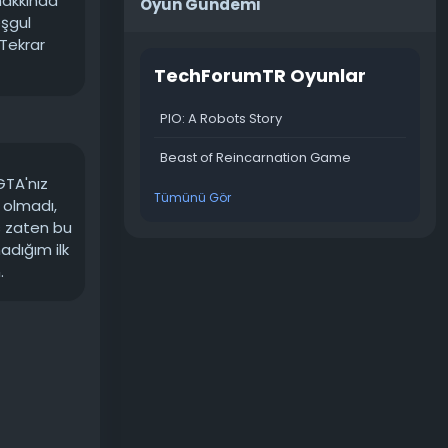
hakkında
Oyun Gündemi
eşgul
i. Rockstar,
 Tekrar
ye devam
TechForumTR Oyunlar
PIO: A Robots Story
 oynanabilir
Beast of Reincarnation Game
mbiya ve
GTA'nız
Tümünü Gör
u olmadı,
s zaten bu
ek ve kız
adığım ilk
sızarak
.
erinde
ten üç kat