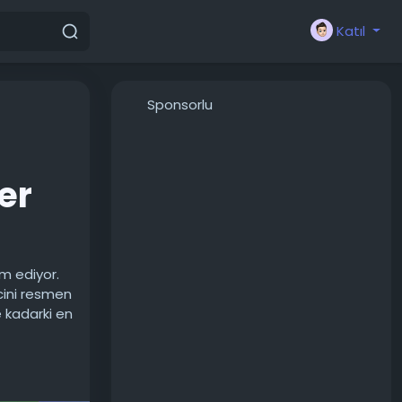
Katıl
Sponsorlu
er
m ediyor.
cini resmen
e kadarki en
arı
d Theft