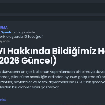
UMA
Oyunlar
kategorisinde
çerik oluşturdu 10 fotoğraf
ay önce
I Hakkında Bildiğimiz H
(2026 Güncel)
n dünyasının en çok beklenen yapımlarından biri olmaya deva
mes, yıllar süren sessizliğin ardından oyunun geliştirme süre
ızıntılar, söylentiler ve resmi açıklamalar ise GTA 6’nın şimdiy
lerden biri olabileceğini gösteriyor.
n her oyuncu Grand Theft Auto serisini duymuştur. İlk oyunl
 oku
lar azdır, ancak birçok kişi GTA V, IV ve III'ü bilir. En yeni Gran