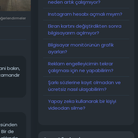
un, serinin
neden artık çalışmıyor?
Instagram hesabı açmalı mıyım?
eğerlendirmeler
 resmen
Ekran kartını değiştirdikten sonra
usu, en
bilgisayarım açılmıyor?
TA'ya
ından Take-
Bilgisayar monitörünün grafik
ez daha
ayarları?
ceği
Reklam engelleyicimin tekrar
ani bakın,
çalışması için ne yapabilirim?
 zamandır
Şarkı sözlerine kayıt olmadan ve
'de yaşandı.
ücretsiz nasıl ulaşabilirim?
rıldı. Jason
Yapay zeka kullanarak bir kişiyi
ul etti.
videodan silme?
 edildi.
ve Grand
güsünden
eçirdiği öne
 Bir de