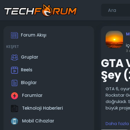
M
Forum Akışı
i
KEŞFET
3 
Gruplar
GTA V
Reels
Şey 
Bloglar
GTA 6, oyu
Rockstar Ga
Forumlar
doğruladı. S
büyük proje
Teknoloji Haberleri
Hemen heme
Mobil Cihazlar
Daha fazla
oynamış olan