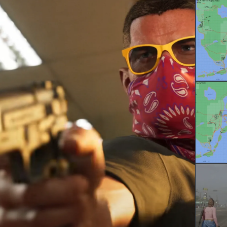
e piyasaya sürüldü ve oyuncular uzun zamandır yeni bir oyunu 
Rockstar Games, ticari açıdan oldukça başarılı olmaya ve yen
ırmaya devam etti. Bugünkü yazımızda GTA VI'yı ele alacağız.
hi
es'in belirttiğine göre, Rockstar North, Grand Theft Auto V'in E
ülmesinin ardından altıncı bir GTA oyunu için ilk planlarını ort
ı yıl süren bir sessizlik yaşandı ve yeni bilgiler ancak 2018'de or
od adının "Project Americas" olacağı söylentileri dolaşıyor. Oy
aletindeki Vice City'de (Miami, Florida) geçecek. Ayrıca, kadı
ma seçeneğinin de ekleneceği ortaya çıktı.
a Kotaku, oyunun "erken geliştirme aşamasında" olduğunu bildi
nra oyunun henüz tam olarak geliştirilmediği anlamına geliyor.
on, şehrin zamanla gelişeceğini ve çıkış tarihinin en erken 
öylemişti.
ier daha sonra karakterlerin hikayesinin Bonnie ve Clyde'dan