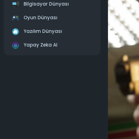
Auto 2013't
Bilgisayar Dünyası
Bu süreçte 
rekorları k
Oyun Dünyası
Gelişim Tari
Yazılım Dünyası
Leslie Benzi
Yapay Zeka AI
piyasaya sür
Ardından alt
GTA 6'nın k
Leonidas ey
olarak oyna
2020 yılınd
yedi yıl so
Tom Henders
olacağını s
Jason Schre