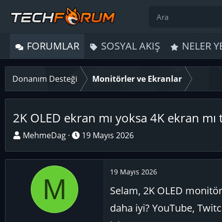
FORUMLAR
SOSYAL AKIŞ
NELER Y
Donanım Desteği
Monitörler ve Ekranlar
2K OLED ekran mı yoksa 4K ekran mı t
K
B
MehmeDag
19 Mayıs 2026
o
a
n
ş
u
l
19 Mayıs 2026
M
y
a
Selam, 2K OLED monitör
u
n
B
g
daha iyi? YouTube, Twitc
a
ı