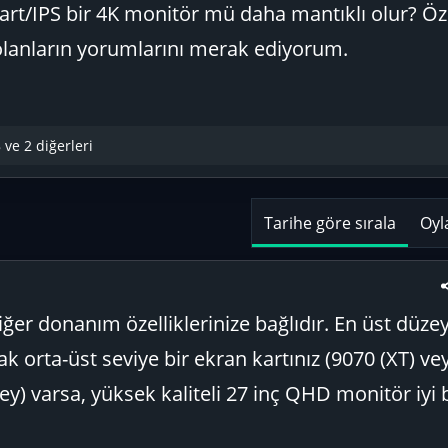
t/IPS bir 4K monitör mü daha mantıklı olur? Özel
olanların yorumlarını merak ediyorum.
8
ve 2 diğerleri
Tarihe göre sırala
Oyl
ğer donanım özelliklerinize bağlıdır. En üst düzey
k orta-üst seviye bir ekran kartınız (9070 (XT) ve
ey) varsa, yüksek kaliteli 27 inç QHD monitör iyi 