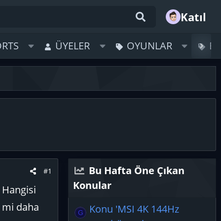
Katıl
ORTS
ÜYELER
OYUNLAR
B
Bu Hafta Öne Çıkan
#1
Konular
 Hangisi
D mi daha
Konu 'MSI 4K 144Hz
G