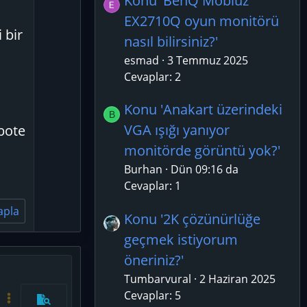
Konu 'BenQ Mobiuz
o
EX2710Q oyun monitörü
t
 bir
nasıl bilirsiniz?'
e
esmad
3 Temmuz 2025
Cevaplar: 2
Konu 'Anakart üzerindeki
B
VGA ışığı yanıyor
bote
monitörde görüntü yok?'
Burhan
Dün 09:16 da
Cevaplar: 1
apla
Konu '2K çözünürlüğe
geçmek istiyorum
öneriniz?'
azla seçenek…
Tumbarvural
2 Haziran 2025
Cevaplar: 5
Kod aç/kapat
Daha fazla seçenek…
Önizleme