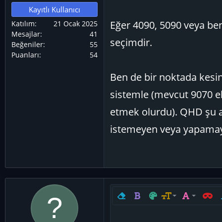
Kayıtlı Kullanıcı
Eğer 4090, 5090 veya benz
Katılım
21 Ocak 2025
Mesajlar
41
seçimdir.
Beğeniler
55
Puanları
54
Ben de bir noktada kesin
sistemle (mevcut 9070 ek
etmek olurdu). QHD şu 
istemeyen veya yapamaya
Biçimlendirmeyi kaldır
Kalın
Metin rengi
Yazı boyutu
Yazı tipi
Satır i
Y
9
Arial