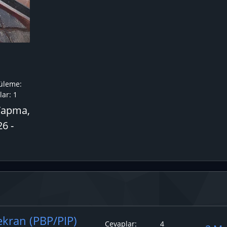
üleme:
ar:
1
Yapma,
6 -
kran (PBP/PIP)
Cevaplar
4