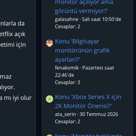
monitör açılıyor ama
görüntü vermiyor?'
galasahne
Salı saat 10:50'de
nlarla da
Cevaplar: 2
tflix açık
Konu 'Bilgisayar
etimi için
monitörünün grafik
ayarları?'
fenakomik
Pazartesi saat
22:46'de
ılmaz
Cevaplar: 3
lıyor.
Konu 'Xbox Series X için
 mı iyi olur
A
2K Monitör Önerisi?'
ata_serin
30 Temmuz 2026
Cevaplar: 2