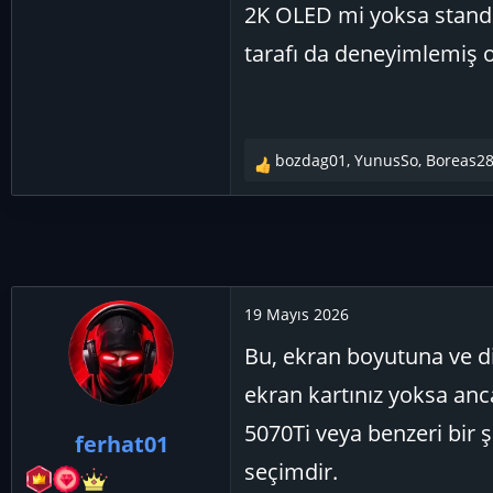
2K OLED mi yoksa standar
tarafı da deneyimlemiş 
bozdag01
,
YunusSo
,
Boreas2
T
e
p
k
i
l
e
19 Mayıs 2026
r
Bu, ekran boyutuna ve di
:
ekran kartınız yoksa anca
5070Ti veya benzeri bir ş
ferhat01
seçimdir.