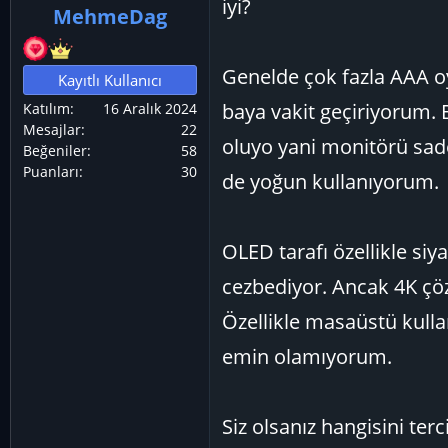
iyi?
MehmeDag
ş
ç
l
t
a
a
Genelde çok fazla AAA 
Kayıtlı Kullanıcı
t
r
baya vakit geçiriyorum. 
Katılım
16 Aralık 2024
a
i
Mesajlar
22
n
h
oluyo yani monitörü sade
Beğeniler
58
i
Puanları
30
de yoğun kullanıyorum.
OLED tarafı özellikle siy
cezbediyor. Ancak 4K çöz
Özellikle masaüstü kulla
emin olamıyorum.
Siz olsanız hangisini terc