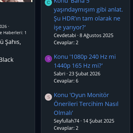
Konu 'Bana 5
C
yaşındaymışım gibi anlat.
Şu HDR'ın tam olarak ne
işe yarıyor?'
026
e Haberleri:
1
Cevdetabi
8 Ağustos 2025
ü Şahıs,
Cevaplar: 2
Konu '1080p 240 Hz mi
 Black
S
1440p 165 Hz mi?'
Sabri
23 Şubat 2026
Cevaplar: 6
Konu 'Oyun Monitör
S
Önerileri Tercihim Nasıl
Olmalı'
Seyfullah74
14 Şubat 2025
Cevaplar: 2