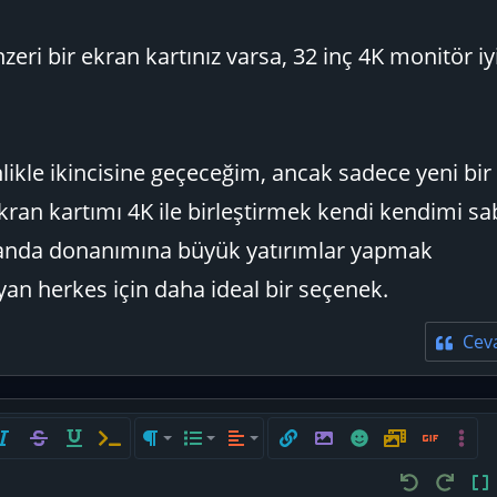
eri bir ekran kartınız varsa, 32 inç 4K monitör iyi
likle ikincisine geçeceğim, ancak sadece yeni bir
ran kartımı 4K ile birleştirmek kendi kendimi sa
anda donanımına büyük yatırımlar yapmak
n herkes için daha ideal bir seçenek.
Cev
çi spoiler
atık
Üzeri çizik
Altını çiz
Satır içi kod
Paragraf biçimi
List
Hizalama yötemleri
Bağlantı ekle
Resim ekle
İfadeler
Medya
GIF ekle
Daha f
Sola hizala
Normal
Sıralı liste
Geri al
ileri al
BB 