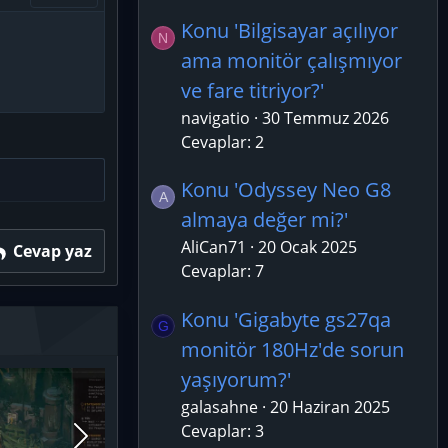
Konu 'Bilgisayar açılıyor
N
ama monitör çalışmıyor
ve fare titriyor?'
navigatio
30 Temmuz 2026
Cevaplar: 2
Konu 'Odyssey Neo G8
A
almaya değer mi?'
AliCan71
20 Ocak 2025
Cevap yaz
Cevaplar: 7
Konu 'Gigabyte gs27qa
G
monitör 180Hz'de sorun
yaşıyorum?'
galasahne
20 Haziran 2025
Cevaplar: 3