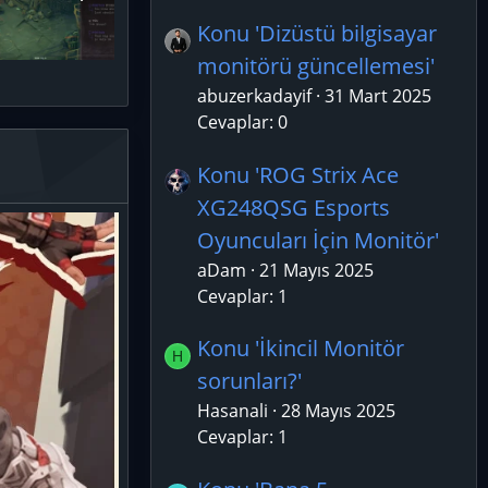
Konu 'Dizüstü bilgisayar
monitörü güncellemesi'
abuzerkadayif
31 Mart 2025
Cevaplar: 0
Konu 'ROG Strix Ace
XG248QSG Esports
Oyuncuları İçin Monitör'
aDam
21 Mayıs 2025
Cevaplar: 1
Konu 'İkincil Monitör
H
sorunları?'
Hasanali
28 Mayıs 2025
Cevaplar: 1