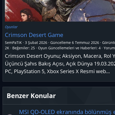
Oyunlar
Crimson Desert Game
SemPaTiK
3 Şubat 2026
Güncelleme
6 Temmuz 2026
Görünt
2K
Beğeniler: 25
Oyun Güncellemeleri ve Haberleri:
4
Yoruml
Crimson Desert Oyunu; Aksiyon, Macera, Rol 
Üçüncü Şahıs Bakış Açısı, Açık Dünya 19.03.202
PC, PlayStation 5, Xbox Series X Resmi web...
Benzer Konular
MSI QD-OLED ekranında bölünmüş e