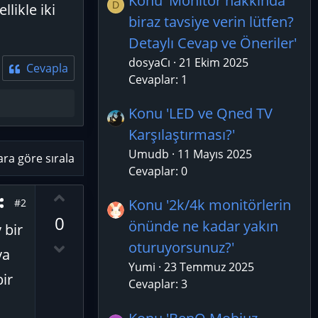
Konu 'Monitör hakkında
D
likle iki
biraz tavsiye verin lütfen?
Detaylı Cevap ve Öneriler'
dosyaCı
21 Ekim 2025
Cevapla
Cevaplar: 1
Konu 'LED ve Qned TV
Karşılaştırması?'
Umudb
11 Mayıs 2025
ara göre sırala
Cevaplar: 0
O
Konu '2k/4k monitörlerin
#2
y
0
önünde ne kadar yakın
l
 bir
a
D
oturuyorsunuz?'
ya
o
Yumi
23 Temmuz 2025
bir
w
Cevaplar: 3
n
v