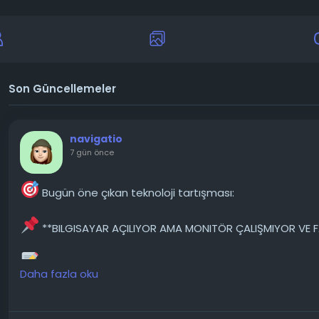
Son Güncellemeler
navigatio
7 gün önce
Bugün öne çıkan teknoloji tartışması:
**BILGISAYAR AÇILIYOR AMA MONITÖR ÇALIŞMIYOR VE F
Bilgisayar açılıyor ama monitör çalışmıyor ve fare titr
Daha fazla oku
monitör kapalı kalıyor, bilgisayarın ışıkları yanıyor ama klavy
───────────────