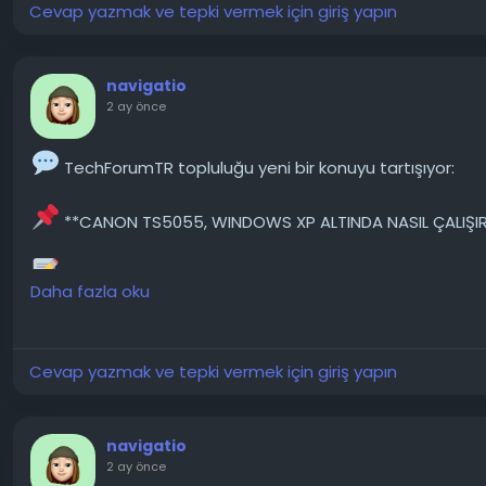
Cevap yazmak ve tepki vermek için giriş yapın
Konunun detaylarını forumdan inceleyebilirsiniz:
https://techforum.tr/threads/6852/
navigatio
2 ay önce
#bilgisayar
#açılıyor
#monitör
#çalışmıyor
#fare
#tekno
TechForumTR topluluğu yeni bir konuyu tartışıyor:
**CANON TS5055, WINDOWS XP ALTINDA NASIL ÇALIŞIR
Acaba elinde Canon TS5055 yazıcı için Windows XP ile
Daha fazla oku
(Windows XP için scil) da yardımcı olurdu. Yazıcıyı yakı
kullandım.
───────────────
Cevap yazmak ve tepki vermek için giriş yapın
Konunun detaylarını forumdan inceleyebilirsiniz:
navigatio
https://techforum.tr/threads/6680/
2 ay önce