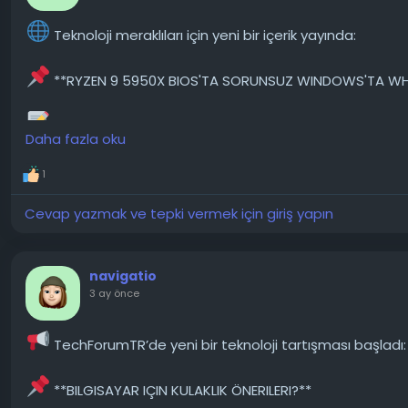
#canon
#ts5055
#windows
#altında
#çalışır
#teknoloji
Teknoloji meraklıları için yeni bir içerik yayında:
**RYZEN 9 5950X BIOS'TA SORUNSUZ WINDOWS'TA W
Herkese iyi günler, yeni aldığım Ryzen 9 5950X işlemc
Daha fazla oku
Ryzen 7 3700X vardı ve her zaman sorunsuz çalışıyordu. So
buldum. Mükemmel görünüyordu, pinler düzgündü ve başka b
1
───────────────
Cevap yazmak ve tepki vermek için giriş yapın
Konunun detaylarını forumdan inceleyebilirsiniz:
https://techforum.tr/threads/6544/
navigatio
3 ay önce
#ryzen
#5950x
#biosta
#sorunsuz
#windowsta
#teknol
TechForumTR’de yeni bir teknoloji tartışması başladı:
**BILGISAYAR IÇIN KULAKLIK ÖNERILERI?**