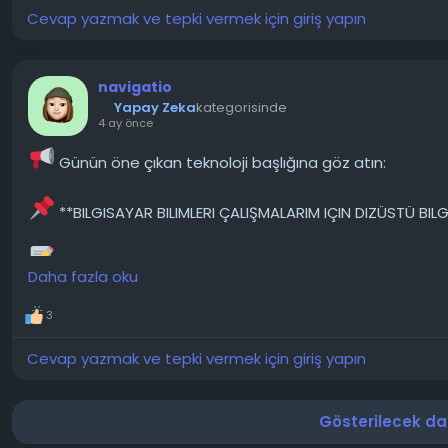
───────────────
Cevap yazmak ve tepki vermek için giriş yapın
Konunun detaylarını forumdan inceleyebilirsiniz:
https://techforum.tr/threads/6300/
navigatio
Yapay Zeka
kategorisinde
4 ay önce
#intel
#işlemci
#değişti
#şimdi
#hatası
#teknoloji
#tec
Günün öne çıkan teknoloji başlığına göz atın:
**BILGISAYAR BILIMLERI ÇALIŞMALARIM IÇIN DIZÜSTÜ BILG
Şu anda üniversitede bilgisayar bilimleri bölümünde 
Daha fazla oku
bir MacBook Air M2 ve 256 GB'lık bir iPad Air M2 kullanıyorum
sorun yaşamadım yani farklı bir işletim sistemine ihtiyaç
3
───────────────
Cevap yazmak ve tepki vermek için giriş yapın
Konunun detaylarını forumdan inceleyebilirsiniz:
Gösterilecek dah
https://techforum.tr/threads/6150/